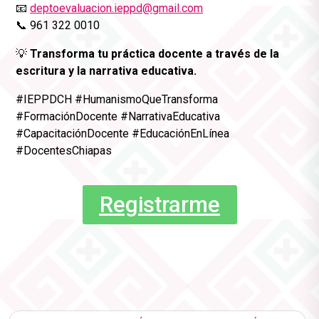
📧
deptoevaluacion.ieppd@gmail.com
📞 961 322 0010
💡
Transforma tu práctica docente a través de la
escritura y la narrativa educativa.
#IEPPDCH #HumanismoQueTransforma
#FormaciónDocente #NarrativaEducativa
#CapacitaciónDocente #EducaciónEnLínea
#DocentesChiapas
Registrarme